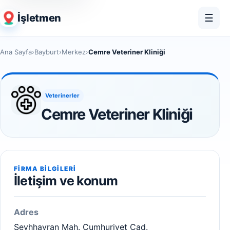
İşletmen
☰
Ana Sayfa
›
Bayburt
›
Merkez
›
Cemre Veteriner Kliniği
Veterinerler
Cemre Veteriner Kliniği
FIRMA BILGILERI
İletişim ve konum
Adres
Şeyhhayran Mah. Cumhuriyet Cad.