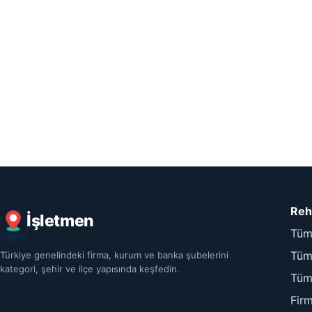
Reh
İşletmen
Tüm
Tüm 
Türkiye genelindeki firma, kurum ve banka şubelerini
kategori, şehir ve ilçe yapısında keşfedin.
Tüm
Fir