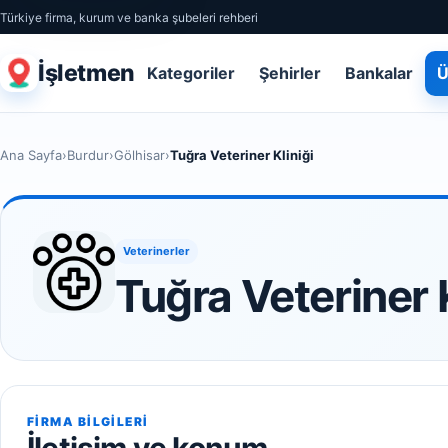
Türkiye firma, kurum ve banka şubeleri rehberi
İşletmen
Kategoriler
Şehirler
Bankalar
Ü
Ana Sayfa
›
Burdur
›
Gölhisar
›
Tuğra Veteriner Kliniği
Veterinerler
Tuğra Veteriner K
FIRMA BILGILERI