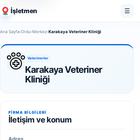
İşletmen
☰
Ana Sayfa
›
Ordu
›
Merkez
›
Karakaya Veteriner Kliniği
Veterinerler
Karakaya Veteriner
Kliniği
FIRMA BILGILERI
İletişim ve konum
Adres