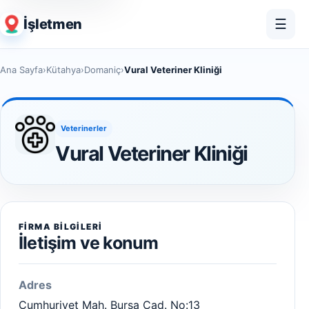
İşletmen
☰
Ana Sayfa
›
Kütahya
›
Domaniç
›
Vural Veteriner Kliniği
Veterinerler
Vural Veteriner Kliniği
FIRMA BILGILERI
İletişim ve konum
Adres
Cumhuriyet Mah. Bursa Cad. No:13