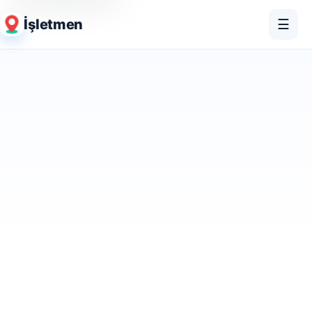
İşletmen
☰