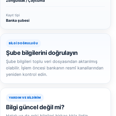
Zonguldak / Çaycuma
Kayıt tipi
Banka şubesi
BILGI DOĞRULUĞU
Şube bilgilerini doğrulayın
Şube bilgileri toplu veri dosyasından aktarılmış
olabilir. İşlem öncesi bankanın resmî kanallarından
yeniden kontrol edin.
YARDIM VE BILDIRIM
Bilgi güncel değil mi?
Hatalı ya da eski bilgileri birkaç tıkla iletin.