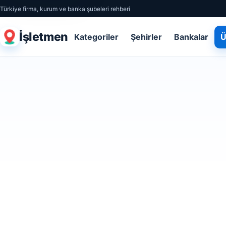
Türkiye firma, kurum ve banka şubeleri rehberi
İşletmen
Kategoriler
Şehirler
Bankalar
Ü