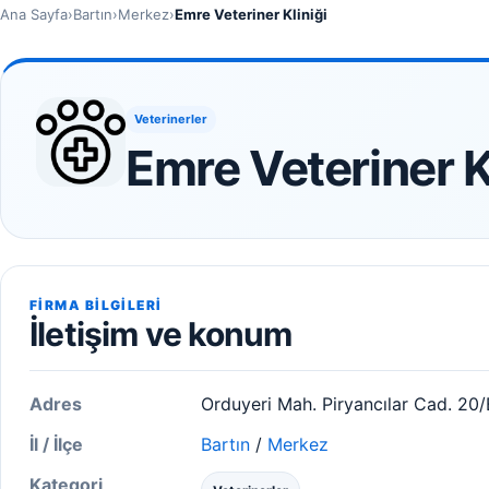
Ana Sayfa
›
Bartın
›
Merkez
›
Emre Veteriner Kliniği
Veterinerler
Emre Veteriner K
FIRMA BILGILERI
İletişim ve konum
Adres
Orduyeri Mah. Piryancılar Cad. 20/
İl / İlçe
Bartın
/
Merkez
Kategori