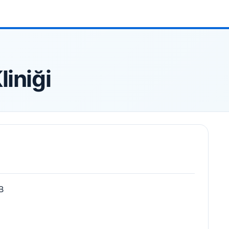
liniği
B