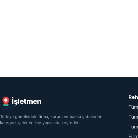
Reh
İşletmen
Tüm
Tüm 
Türkiye genelindeki firma, kurum ve banka şubelerini
kategori, şehir ve ilçe yapısında keşfedin.
Tüm
Fir