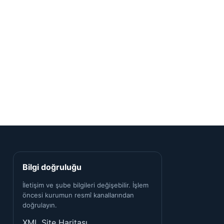
Bilgi doğruluğu
İletişim ve şube bilgileri değişebilir. İşlem
öncesi kurumun resmî kanallarından
doğrulayın.
XML Site Haritası