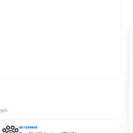
yin.
VETERINER