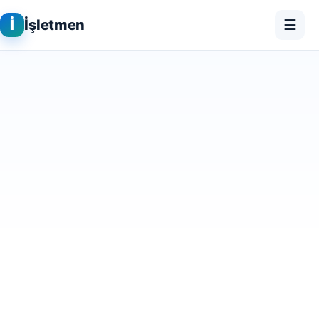
İ
İşletmen
☰