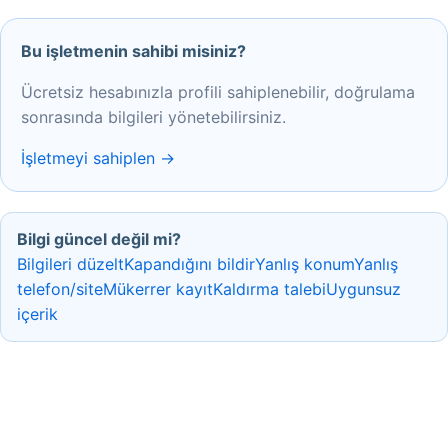
Bu işletmenin sahibi misiniz?
Ücretsiz hesabınızla profili sahiplenebilir, doğrulama
sonrasında bilgileri yönetebilirsiniz.
İşletmeyi sahiplen →
Bilgi güncel değil mi?
Bilgileri düzelt
Kapandığını bildir
Yanlış konum
Yanlış
telefon/site
Mükerrer kayıt
Kaldırma talebi
Uygunsuz
içerik