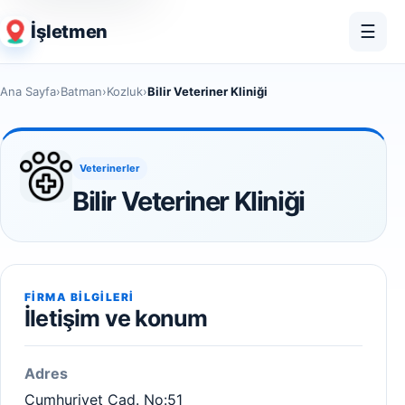
İşletmen
☰
Ana Sayfa
›
Batman
›
Kozluk
›
Bilir Veteriner Kliniği
Veterinerler
Bilir Veteriner Kliniği
FIRMA BILGILERI
İletişim ve konum
Adres
Cumhuriyet Cad. No:51