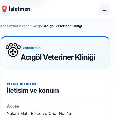
İşletmen
☰
Ana Sayfa
›
Nevşehir
›
Acıgöl
›
Acıgöl Veteriner Kliniği
Veterinerler
Acıgöl Veteriner Kliniği
FIRMA BILGILERI
İletişim ve konum
Adres
Yukarı Mah. Belediye Cad. No: 15