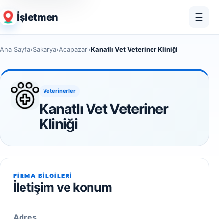
İşletmen
☰
Ana Sayfa
›
Sakarya
›
Adapazari
›
Kanatlı Vet Veteriner Kliniği
Veterinerler
Kanatlı Vet Veteriner
Kliniği
FIRMA BILGILERI
İletişim ve konum
Adres