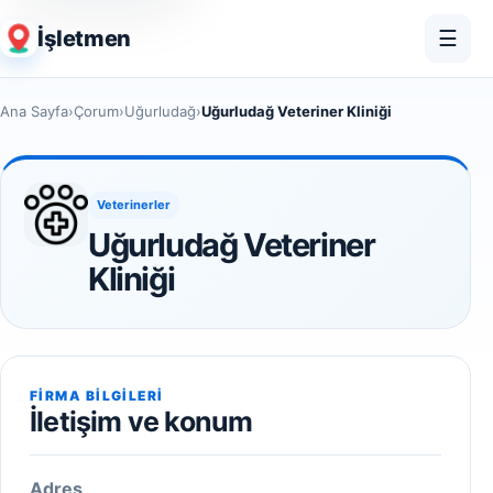
İşletmen
☰
Ana Sayfa
›
Çorum
›
Uğurludağ
›
Uğurludağ Veteriner Kliniği
Veterinerler
Uğurludağ Veteriner
Kliniği
FIRMA BILGILERI
İletişim ve konum
Adres