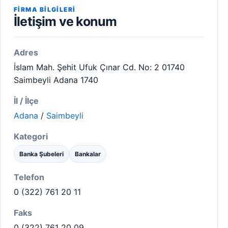
FIRMA BILGILERI
İletişim ve konum
Adres
İslam Mah. Şehit Ufuk Çınar Cd. No: 2 01740
Saimbeyli Adana 1740
İl / İlçe
Adana
/
Saimbeyli
Kategori
Banka Şubeleri
Bankalar
Telefon
0 (322) 761 20 11
Faks
0 (322) 761 20 09