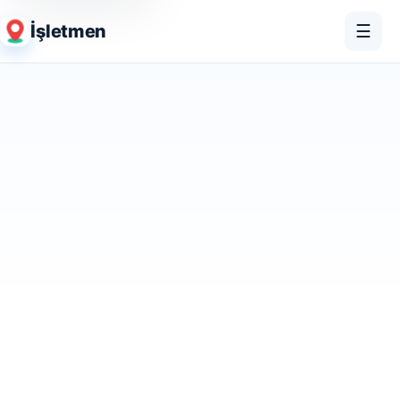
İşletmen
☰