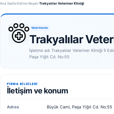
Ana Sayfa
›
Edirne
›
Keşan
›
Trakyalılar Veteriner Kliniği
Veterinerler
Trakyalılar Veter
İşletme adı Trakyalılar Veteriner Kliniği İl
Paşa Yiğit Cd. No:55
FIRMA BILGILERI
İletişim ve konum
Adres
Büyük Cami, Paşa Yiğit Cd. No:55