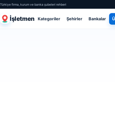
Türkiye firma, kurum ve banka şubeleri rehberi
İşletmen
Kategoriler
Şehirler
Bankalar
Ü