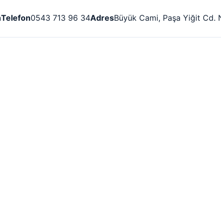
n
Telefon
0543 713 96 34
Adres
Büyük Cami, Paşa Yiğit Cd. 