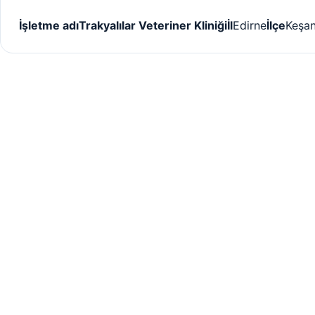
İşletme adı
Trakyalılar Veteriner Kliniği
İl
Edirne
İlçe
Keşa